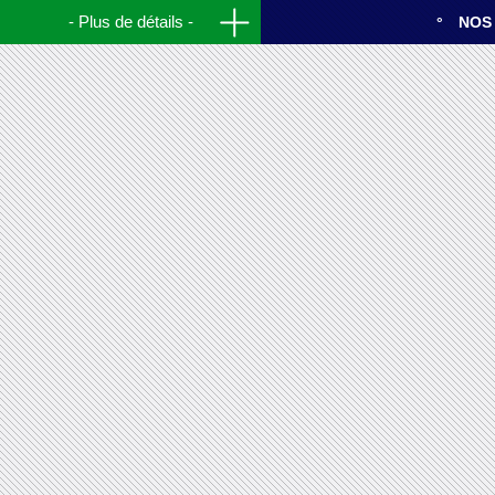
Plus de détails
NOS
Caisson étanche video +
camescope SONY numérique
(avec retour surface).
Caisson étanche photo +
appareil SONY numérique.